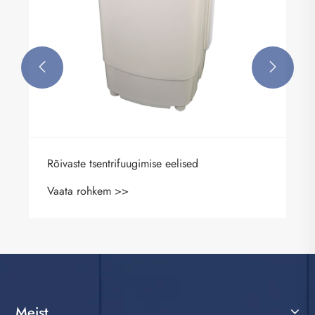


Rõivaste tsentrifuugimise eelised
Vaata rohkem >>
Meist