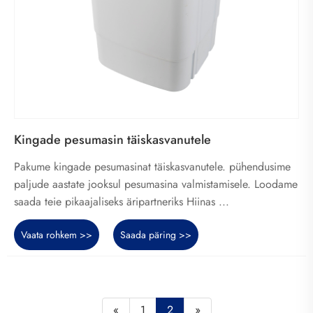
Kingade pesumasin täiskasvanutele
Pakume kingade pesumasinat täiskasvanutele. pühendusime
paljude aastate jooksul pesumasina valmistamisele. Loodame
saada teie pikaajaliseks äripartneriks Hiinas ...
Vaata rohkem >>
Saada päring >>
«
1
2
»