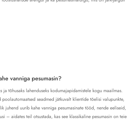
 kahe vanniga pesumasin?
ks ja tõhusaks lahenduseks kodumajapidamistele kogu maailmas.
poolautomaatsed seadmed jätkuvalt klientide tõelisi valupunkte,
lik juhend uurib kahe vanniga pesumasinate tööd, nende eeliseid,
si – aidates teil otsustada, kas see klassikaline pesumasin on teie