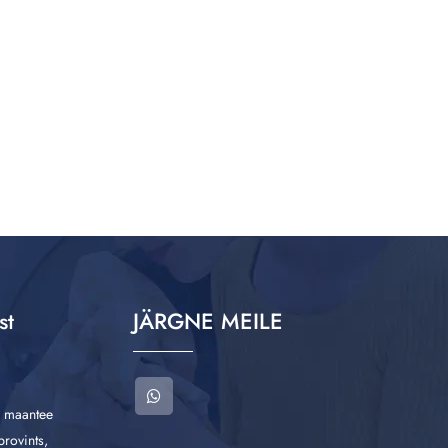
st
JÄRGNE MEILE
u maantee
provints,