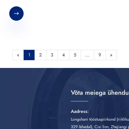

«
1
2
3
4
5
...
9
»
Võta meiega ühendu
Aadress:
Longshani tööstuspiirkond (riiklik
329 lähedal), Cixi linn, Zhejiangi 