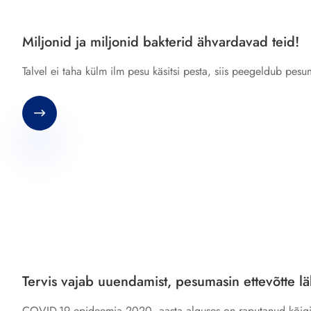
Miljonid ja miljonid bakterid ähvardavad teid!
Talvel ei taha külm ilm pesu käsitsi pesta, siis peegeldub pesu

Tervis vajab uuendamist, pesumasin ettevõtte l
COVID-19 epideemia 2020. aasta alguses on raputanud kõigi t