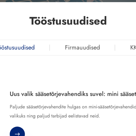
Tööstusuudised
ööstusuudised
Firmauudised
K
Uus valik sääsetõrjevahendiks suvel: mini sääs
Paljude sääsetõrjevahendite hulgas on mini-sääsetõrjevahendid
valikuks ning paljud tarbijad eelistavad neid.
