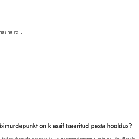
masina roll.
äbimurdepunkt on klassifitseeritud pesta hooldus?
ööstusharude arengut ja ka pesumasinaturgu, mis on järk-järgult