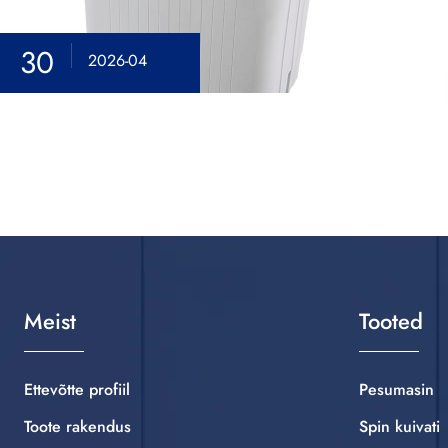
30
2026-04
Meist
Tooted
Ettevõtte profiil
Pesumasin
Toote rakendus
Spin kuivati