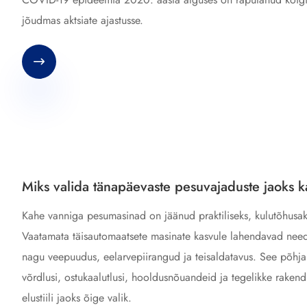
jõudmas aktsiate ajastusse.

Miks valida tänapäevaste pesuvajaduste jaoks
Kahe vanniga pesumasinad on jäänud praktiliseks, kulutõhusa
Vaatamata täisautomaatsete masinate kasvule lahendavad need 
nagu veepuudus, eelarvepiirangud ja teisaldatavus. See põhja
võrdlusi, ostukaalutlusi, hooldusnõuandeid ja tegelikke rakendu
elustiili jaoks õige valik.