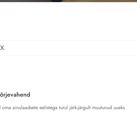
KK
etõrjevahend
 oma ainulaadsete eelistega turul järk-järgult muutunud uueks