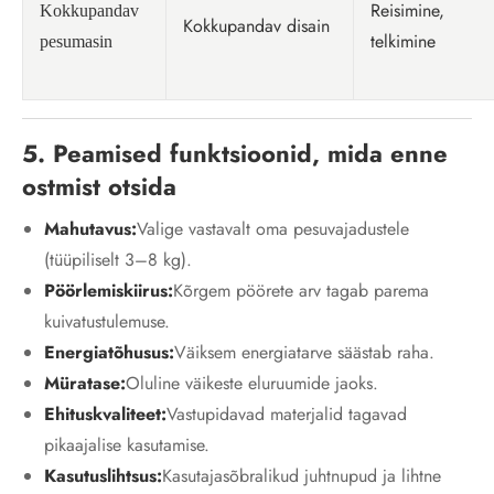
Reisimine,
Kokkupandav
Kokkupandav disain
telkimine
pesumasin
5. Peamised funktsioonid, mida enne
ostmist otsida
Mahutavus:
Valige vastavalt oma pesuvajadustele
(tüüpiliselt 3–8 kg).
Pöörlemiskiirus:
Kõrgem pöörete arv tagab parema
kuivatustulemuse.
Energiatõhusus:
Väiksem energiatarve säästab raha.
Müratase:
Oluline väikeste eluruumide jaoks.
Ehituskvaliteet:
Vastupidavad materjalid tagavad
pikaajalise kasutamise.
Kasutuslihtsus:
Kasutajasõbralikud juhtnupud ja lihtne