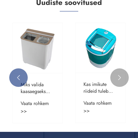
Uudiste soovitused
Mis on
Millised on Foot
grafeenist
Spa Massageri
elektriline
eelised?
Vaata rohkem
Vaata rohkem
põrandaküte?
>>
>>

