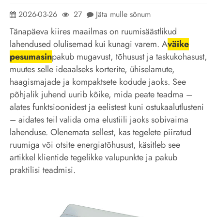
2026-03-26
27
Jäta mulle sõnum
Tänapäeva kiires maailmas on ruumisäästlikud
lahendused olulisemad kui kunagi varem. A
väike
pesumasin
pakub mugavust, tõhusust ja taskukohasust,
muutes selle ideaalseks korterite, ühiselamute,
haagismajade ja kompaktsete kodude jaoks. See
põhjalik juhend uurib kõike, mida peate teadma –
alates funktsioonidest ja eelistest kuni ostukaalutlusteni
– aidates teil valida oma elustiili jaoks sobivaima
lahenduse. Olenemata sellest, kas tegelete piiratud
ruumiga või otsite energiatõhusust, käsitleb see
artikkel klientide tegelikke valupunkte ja pakub
praktilisi teadmisi.