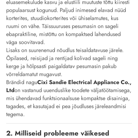
eluasemekulude kasvu ja elustiili muutuste tõttu kiiresti
populaarsust kogunud. Paljud inimesed elavad nüüd
korterites, stuudiokorterites või ühiselamutes, kus
ruumi on vähe. Täissuuruses pesumasin on sageli
ebapraktiline, mistõttu on kompaktsed lahendused
väga soovitavad.
Lisaks on suurenenud nõudlus teisaldatavuse järele.
Õpilased, reisijad ja rentijad kolivad sageli ning
kerge ja hõlpsasti paigaldatav pesumasin pakub
võrreldamatut mugavust.
Brändid nagu
Cixi Sandie Electrical Appliance Co.,
Ltd
on vastanud uuenduslike toodete väljatöötamisega,
mis ühendavad funktsionaalsuse kompaktse disainiga,
tagades, et kasutajad ei pea jõudluses järeleandmisi
tegema.
2. Milliseid probleeme väikesed