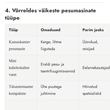
4. Võrreldes väikeste pesumasinate
tüüpe
Tüüp
Omadused
Parim jaoks
Kerge, lihtne
Üürnikud,
Kaasaskantav
liigutada
reisijad
pesumasin
Mini
Eraldi pesu- ja
Eelarvekasutajad
kahekohaline
tsentrifuugimisvannid
vann
Ühe puutega
Hõivatud
Täisautomaatne
juhtimine
spetsialistid
kompaktne