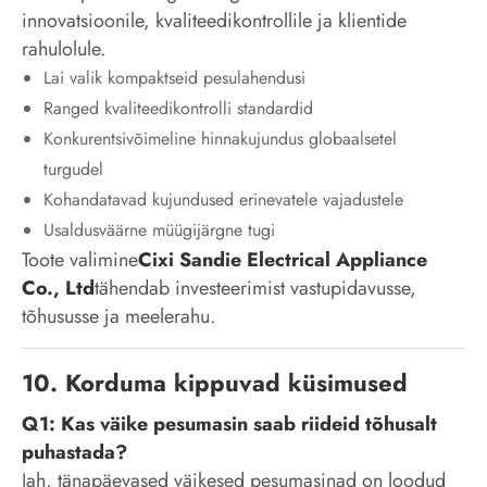
innovatsioonile, kvaliteedikontrollile ja klientide
rahulolule.
Lai valik kompaktseid pesulahendusi
Ranged kvaliteedikontrolli standardid
Konkurentsivõimeline hinnakujundus globaalsetel
turgudel
Kohandatavad kujundused erinevatele vajadustele
Usaldusväärne müügijärgne tugi
Toote valimine
Cixi Sandie Electrical Appliance
Co., Ltd
tähendab investeerimist vastupidavusse,
tõhususse ja meelerahu.
10. Korduma kippuvad küsimused
Q1: Kas väike pesumasin saab riideid tõhusalt
puhastada?
Jah, tänapäevased väikesed pesumasinad on loodud