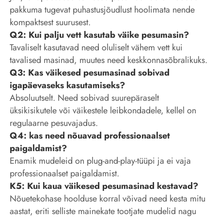
pakkuma tugevat puhastusjõudlust hoolimata nende
kompaktsest suurusest.
Q2: Kui palju vett kasutab väike pesumasin?
Tavaliselt kasutavad need oluliselt vähem vett kui
tavalised masinad, muutes need keskkonnasõbralikuks.
Q3: Kas väikesed pesumasinad sobivad
igapäevaseks kasutamiseks?
Absoluutselt. Need sobivad suurepäraselt
üksikisikutele või väikestele leibkondadele, kellel on
regulaarne pesuvajadus.
Q4: kas need nõuavad professionaalset
paigaldamist?
Enamik mudeleid on plug-and-play-tüüpi ja ei vaja
professionaalset paigaldamist.
K5: Kui kaua väikesed pesumasinad kestavad?
Nõuetekohase hoolduse korral võivad need kesta mitu
aastat, eriti selliste mainekate tootjate mudelid nagu