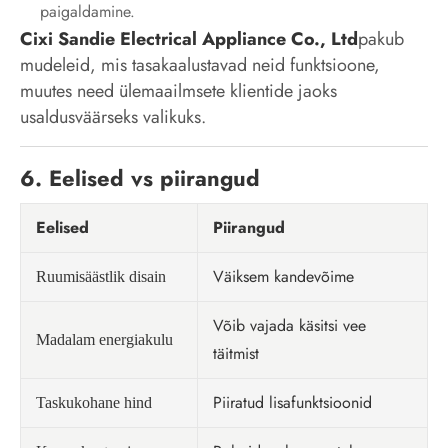
paigaldamine.
Cixi Sandie Electrical Appliance Co., Ltd
pakub
mudeleid, mis tasakaalustavad neid funktsioone,
muutes need ülemaailmsete klientide jaoks
usaldusväärseks valikuks.
6. Eelised vs piirangud
Eelised
Piirangud
Väiksem kandevõime
Ruumisäästlik disain
Võib vajada käsitsi vee
Madalam energiakulu
täitmist
Piiratud lisafunktsioonid
Taskukohane hind