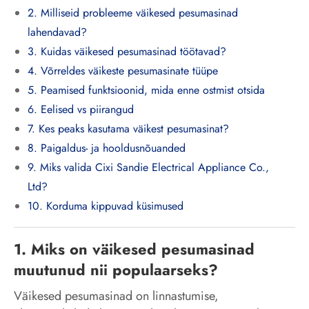
2. Milliseid probleeme väikesed pesumasinad
lahendavad?
3. Kuidas väikesed pesumasinad töötavad?
4. Võrreldes väikeste pesumasinate tüüpe
5. Peamised funktsioonid, mida enne ostmist otsida
6. Eelised vs piirangud
7. Kes peaks kasutama väikest pesumasinat?
8. Paigaldus- ja hooldusnõuanded
9. Miks valida Cixi Sandie Electrical Appliance Co.,
Ltd?
10. Korduma kippuvad küsimused
1. Miks on väikesed pesumasinad
muutunud nii populaarseks?
Väikesed pesumasinad on linnastumise,