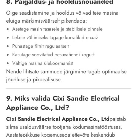
8. Paigaldus- ja hooldusnõuanded
Õige seadistamine ja hooldus võivad teie masina
eluiga märkimisväärselt pikendada:
Asetage masin tasasele ja stabiilsele pinnale
Lekete vältimiseks tagage korralik drenaaž
Puhastage filtrit regulaarselt
Kasutage soovitatud pesuvahendi kogust
Vältige masina ülekoormamist
Nende lihtsate sammude järgimine tagab optimaalse
jõudluse ja pikaealisuse.
9. Miks valida Cixi Sandie Electrical
Appliance Co., Ltd?
Cixi Sandie Electrical Appliance Co., Ltd
paistab
silma usaldusväärse tootjana kodumasinatööstuses.
Aastatepikkuse kogemusega ettevõte keskendub