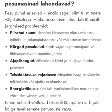
pesumasinad lahendavad?
Pesu puhul seisavad kliendid sageli silmitsi mitmete
väljakutsetega. Väike pesumasin lahendab tõhusalt
järgmised probleemid:
Piiratud ruum:
Ideaalne kitsastesse eluruumidesse,
näiteks ühiselamutubadesse või väikestesse korteritesse.
Kõrged pesukulud:
Kaob vajadus pesumajade või
ühiskasutatavate ruumide järele.
Ajapiirangud:
Võimaldab kiiret ja mugavat kodus
pesemist.
Teisaldatavuse vajadused:
Ideaalne haagissuvilateks,
telkimiseks või ajutiseks elamiseks.
Energiatõhusus:
Kasutab traditsiooniliste masinatega
võrreldes vähem vett ja elektrit.
Need eelised võitlevad otseselt tänapäeva tarbijate
kõige tavalisemate pettumuste vastu.