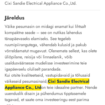
Cixi Sandie Electrical Appliance Co.,Ltd.
Järeldus
Väike pesumasin on midagi enamat kui lihtsalt
kompaktne seade – see on nutikas lahendus
tänapäevaseks elamiseks. See tegeleb
ruumipiirangutega, vähendab kulusid ja pakub
võrreldamatut mugavust. Olenemata sellest, kas olete
üliõpilane, reisija või linnaelanik, võib
usaldusväärsesse mudelisse investeerimine teie
igapäevaelu oluliselt parandada.
Kui otsite kvaliteetseid, vastupidavaid ja tõhusaid
väikeseid pesumasinaid,
Cixi Sandie Electrical
Appliance Co., Ltd
on teie ideaalne partner. Nende
uuenduslik disain ja pühendumus tipptasemele
tagavad, et saate oma investeeringu eest parima