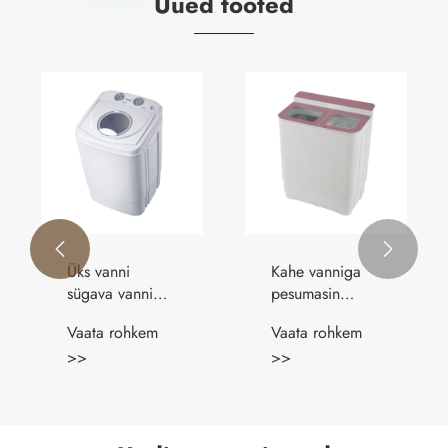
Uued tooted
Ühe
Kingade
kraanikausiga
pesumasin
pesumasin ilma
beebile
Vaata rohkem
Vaata rohkem
kuivatita
>>
>>

