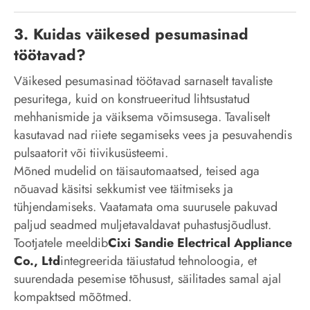
3. Kuidas väikesed pesumasinad
töötavad?
Väikesed pesumasinad töötavad sarnaselt tavaliste
pesuritega, kuid on konstrueeritud lihtsustatud
mehhanismide ja väiksema võimsusega. Tavaliselt
kasutavad nad riiete segamiseks vees ja pesuvahendis
pulsaatorit või tiivikusüsteemi.
Mõned mudelid on täisautomaatsed, teised aga
nõuavad käsitsi sekkumist vee täitmiseks ja
tühjendamiseks. Vaatamata oma suurusele pakuvad
paljud seadmed muljetavaldavat puhastusjõudlust.
Tootjatele meeldib
Cixi Sandie Electrical Appliance
Co., Ltd
integreerida täiustatud tehnoloogia, et
suurendada pesemise tõhusust, säilitades samal ajal
kompaktsed mõõtmed.