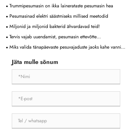
Trummipesumasin on ikka lainerataste pesumasin hea
Pesumasinad elektri säästmiseks millised meetodid
Miljonid ja miljonid bakterid ähvardavad teid!
Tervis vajab uuendamist, pesumasin ettevõtte
läbimurdepunkt on klassifitseeritud pesta hooldus?
Miks valida tänapäevaste pesuvajaduste jaoks kahe vanniga
pesumasin?
Jäta mulle sõnum