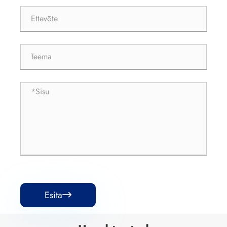
Esita
