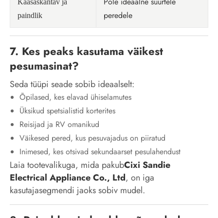
Pole ideaalne suurtele
Kaasaskantav ja
peredele
paindlik
7. Kes peaks kasutama väikest
pesumasinat?
Seda tüüpi seade sobib ideaalselt:
Õpilased, kes elavad ühiselamutes
Üksikud spetsialistid korterites
Reisijad ja RV omanikud
Väikesed pered, kus pesuvajadus on piiratud
Inimesed, kes otsivad sekundaarset pesulahendust
Laia tootevalikuga, mida pakub
Cixi Sandie
Electrical Appliance Co., Ltd
, on iga
kasutajasegmendi jaoks sobiv mudel.