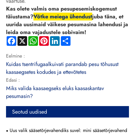
väärtuse.
Kas olete valmis oma pesupesemiskogemust
täiustama?
Võtke meiega ühendust
juba täna, et
uurida uusimaid väikese pesumasina lahendusi ja
leida oma vajadustele sobivaim!
Facebook
X
WhatsApp
Pinterest
LinkedIn
Share
Eelmine :
Kuidas tsentrifugaalkuivati ​​parandab pesu tõhusust
kaasaegsetes kodudes ja ettevõtetes
Edasi :
Miks valida kaasaegseks eluks kaasaskantav
pesumasin?
Seotud uudised
Uus valik sääsetõrjevahendiks suvel: mini sääsetõrjevahend