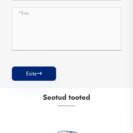
Esita

Seotud tooted