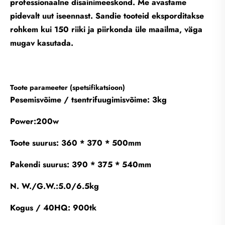
professionaalne disainimeeskond. Me avastame
pidevalt uut iseennast. Sandie tooteid eksporditakse
rohkem kui 150 riiki ja piirkonda üle maailma, väga
mugav kasutada.
Toote parameeter (spetsifikatsioon)
Pesemisvõime / tsentrifuugimisvõime: 3kg
Power:200w
Toote suurus: 360 * 370 * 500mm
Pakendi suurus: 390 * 375 * 540mm
N. W./G.W.:5.0/6.5kg
Kogus / 40HQ: 900tk