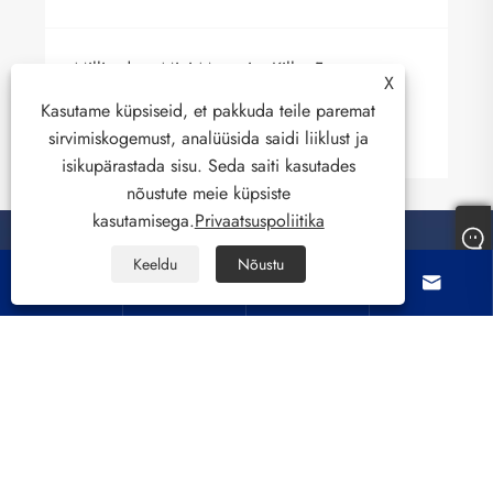
Millised on Mini Mosquito Killer Factory
X
eelised?
Kasutame küpsiseid, et pakkuda teile paremat
Vaata rohkem >>
sirvimiskogemust, analüüsida saidi liiklust ja
isikupärastada sisu. Seda saiti kasutades
nõustute meie küpsiste
kasutamisega.
Privaatsuspoliitika
Keeldu
Nõustu




Meist
Tooted
Võta meiega ühendust