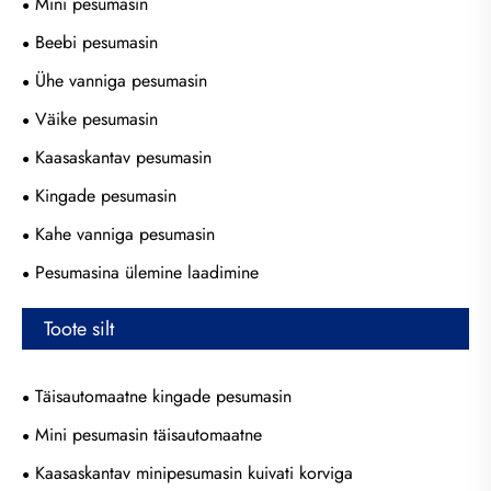
Mini pesumasin
Beebi pesumasin
Ühe vanniga pesumasin
Väike pesumasin
Kaasaskantav pesumasin
Kingade pesumasin
Kahe vanniga pesumasin
Pesumasina ülemine laadimine
Toote silt
Täisautomaatne kingade pesumasin
Mini pesumasin täisautomaatne
Kaasaskantav minipesumasin kuivati ​​korviga