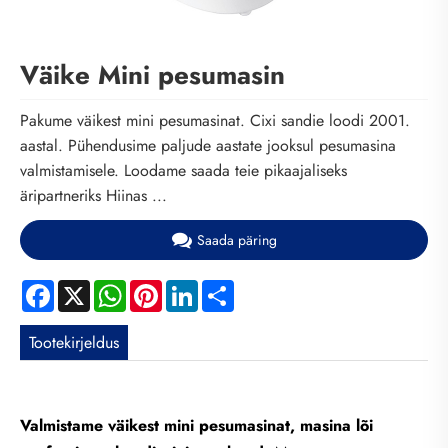
Väike Mini pesumasin
Pakume väikest mini pesumasinat. Cixi sandie loodi 2001.
aastal. Pühendusime paljude aastate jooksul pesumasina
valmistamisele. Loodame saada teie pikaajaliseks
äripartneriks Hiinas ...
Saada päring
Facebook
X
WhatsApp
Pinterest
LinkedIn
Share
Tootekirjeldus
Valmistame väikest mini pesumasinat, masina lõi