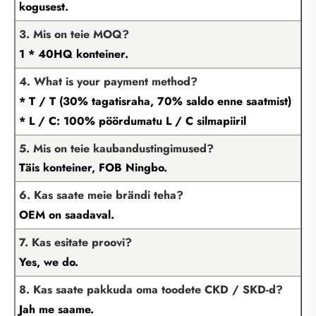
kogusest.
3. Mis on teie MOQ?
1 * 40HQ konteiner.
4. What is your payment method?
* T / T (30% tagatisraha, 70% saldo enne saatmist)
* L / C: 100% pöördumatu L / C silmapiiril
5. Mis on teie kaubandustingimused?
Täis konteiner, FOB Ningbo.
6. Kas saate meie brändi teha?
OEM on saadaval.
7. Kas esitate proovi?
Yes, we do.
8. Kas saate pakkuda oma toodete CKD / SKD-d?
Jah me saame.