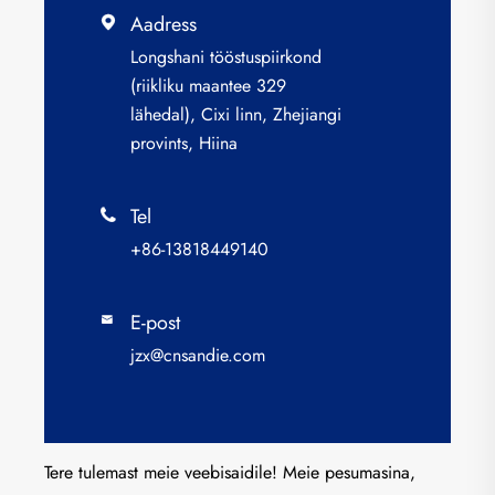
Aadress

Longshani tööstuspiirkond
(riikliku maantee 329
lähedal), Cixi linn, Zhejiangi
provints, Hiina
Tel

+86-13818449140
E-post

jzx@cnsandie.com
Tere tulemast meie veebisaidile! Meie pesumasina,